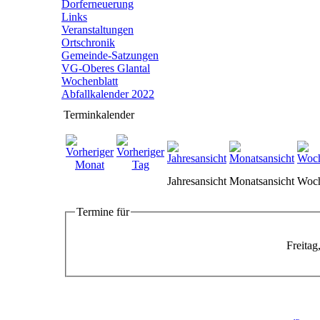
Dorferneuerung
Links
Veranstaltungen
Ortschronik
Gemeinde-Satzungen
VG-Oberes Glantal
Wochenblatt
Abfallkalender 2022
Terminkalender
Jahresansicht
Monatsansicht
Woch
Termine für
Freita