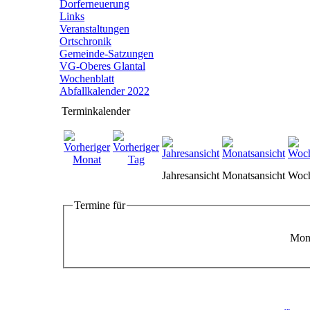
Dorferneuerung
Links
Veranstaltungen
Ortschronik
Gemeinde-Satzungen
VG-Oberes Glantal
Wochenblatt
Abfallkalender 2022
Terminkalender
Jahresansicht
Monatsansicht
Woch
Termine für
Mont