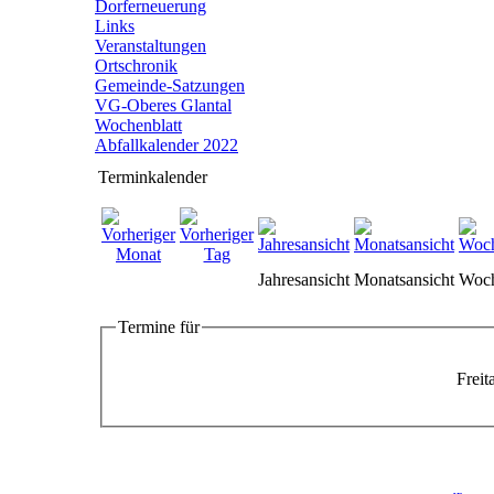
Dorferneuerung
Links
Veranstaltungen
Ortschronik
Gemeinde-Satzungen
VG-Oberes Glantal
Wochenblatt
Abfallkalender 2022
Terminkalender
Jahresansicht
Monatsansicht
Woch
Termine für
Freit