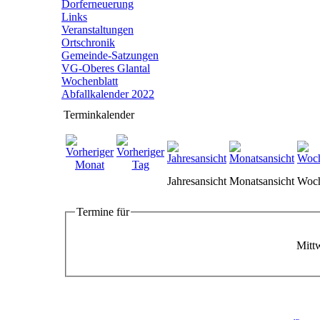
Dorferneuerung
Links
Veranstaltungen
Ortschronik
Gemeinde-Satzungen
VG-Oberes Glantal
Wochenblatt
Abfallkalender 2022
Terminkalender
Jahresansicht
Monatsansicht
Woch
Termine für
Mittw