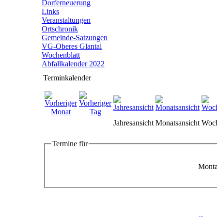
Dorferneuerung
Links
Veranstaltungen
Ortschronik
Gemeinde-Satzungen
VG-Oberes Glantal
Wochenblatt
Abfallkalender 2022
Terminkalender
Jahresansicht
Monatsansicht
Woch
Termine für
Monta