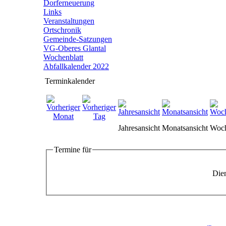
Dorferneuerung
Links
Veranstaltungen
Ortschronik
Gemeinde-Satzungen
VG-Oberes Glantal
Wochenblatt
Abfallkalender 2022
Terminkalender
Jahresansicht
Monatsansicht
Woch
Termine für
Dien