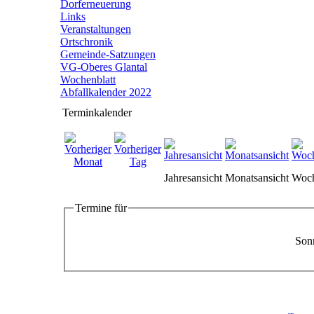
Dorferneuerung
Links
Veranstaltungen
Ortschronik
Gemeinde-Satzungen
VG-Oberes Glantal
Wochenblatt
Abfallkalender 2022
Terminkalender
Jahresansicht
Monatsansicht
Woch
Termine für
Sonn