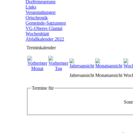
Dorferneuerung
Links
Veranstaltungen
Ortschronik
Gemeinde-Satzungen
VG-Oberes Glantal
Wochenblatt
Abfallkalender 2022
Terminkalender
Jahresansicht
Monatsansicht
Woch
Termine für
Sonn