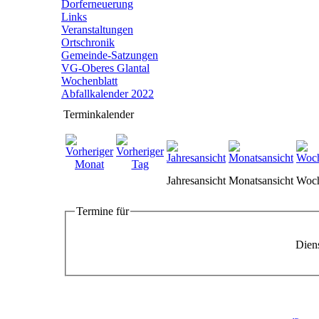
Dorferneuerung
Links
Veranstaltungen
Ortschronik
Gemeinde-Satzungen
VG-Oberes Glantal
Wochenblatt
Abfallkalender 2022
Terminkalender
Jahresansicht
Monatsansicht
Woch
Termine für
Diens