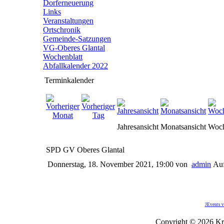
Dorferneuerung
Links
Veranstaltungen
Ortschronik
Gemeinde-Satzungen
VG-Oberes Glantal
Wochenblatt
Abfallkalender 2022
Terminkalender
Jahresansicht
Monatsansicht
Woch
SPD GV Oberes Glantal
Donnerstag, 18. November 2021, 19:00
von
admin
Auf
JEvents v
Copyright © 2026 Kro