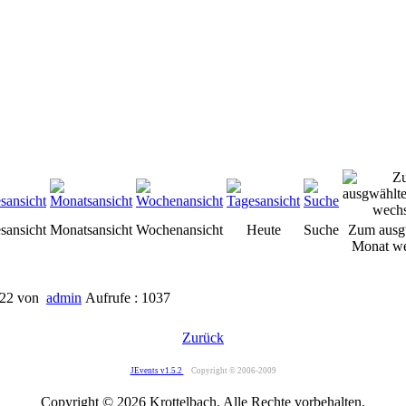
sansicht
Monatsansicht
Wochenansicht
Heute
Suche
Zum ausg
Monat we
022
von
admin
Aufrufe : 1037
Zurück
JEvents v1.5.2
Copyright © 2006-2009
Copyright © 2026 Krottelbach. Alle Rechte vorbehalten.