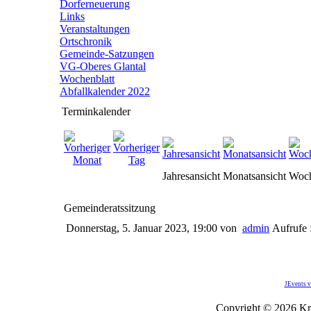
Dorferneuerung
Links
Veranstaltungen
Ortschronik
Gemeinde-Satzungen
VG-Oberes Glantal
Wochenblatt
Abfallkalender 2022
Terminkalender
Jahresansicht
Monatsansicht
Woch
Gemeinderatssitzung
Donnerstag, 5. Januar 2023, 19:00
von
admin
Aufrufe 
JEvents v
Copyright © 2026 Kro