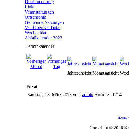
Dorferneuerung
Links
Veranstaltungen
Ortschronik
Gemeinde-Satzungen
VG-Oberes Glantal
Wochenblatt
Abfallkalender 2022
Terminkalender
Jahresansicht
Monatsansicht
Woch
Privat
Samstag, 18. März 2023
von
admin
Aufrufe : 1214
JEvents v
Copyright © 2026 Kro