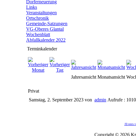
Dorferneuerung
Links
Veranstaltungen
Ortschronik
Gemeinde-Satzungen
VG-Oberes Glantal
Wochenblatt
Abfallkalender 2022
Terminkalender
Jahresansicht
Monatsansicht
Woch
Privat
Samstag, 2. September 2023
von
admin
Aufrufe : 1010
JEvents v
Copyright © 2026 Kro