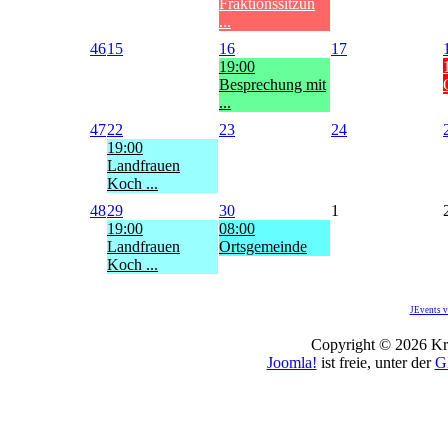
Fraktionssitzun
...
46
15
16
17
19:00
Besprechung mit
...
47
22
23
24
19:00
Landfrauen
Koch ...
48
29
30
1
19:00
08:00
Landfrauen
Ortsgemeinde
Koch ...
JEvents v
Copyright © 2026 Kro
Joomla!
ist freie, unter der
G