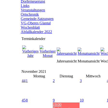
Dorferneuerung
Links
Veranstaltungen
Ortschronik
Gemeinde-Satzungen
VG-Oberes Glantal
Wochenblatt
Abfallkalender 2022
Terminkalender
Jahresansicht
Monatsansicht
Woch
November 2021
Montag
Dienstag
Mittwoch
44
1
2
3
45
8
9
10
19:00