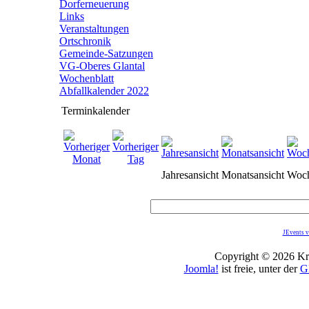
Dorferneuerung
Links
Veranstaltungen
Ortschronik
Gemeinde-Satzungen
VG-Oberes Glantal
Wochenblatt
Abfallkalender 2022
Terminkalender
Jahresansicht
Monatsansicht
Woch
JEvents v
Copyright © 2026 Kro
Joomla!
ist freie, unter der
G