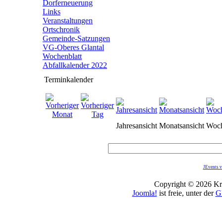
Dorferneuerung
Links
Veranstaltungen
Ortschronik
Gemeinde-Satzungen
VG-Oberes Glantal
Wochenblatt
Abfallkalender 2022
Terminkalender
Jahresansicht
Monatsansicht
Woch
JEvents v
Copyright © 2026 Kro
Joomla!
ist freie, unter der
G