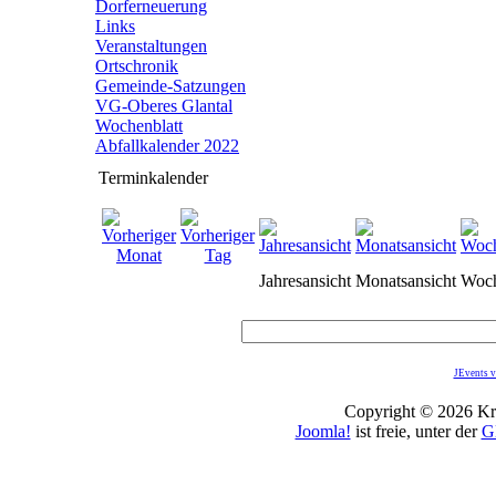
Dorferneuerung
Links
Veranstaltungen
Ortschronik
Gemeinde-Satzungen
VG-Oberes Glantal
Wochenblatt
Abfallkalender 2022
Terminkalender
Jahresansicht
Monatsansicht
Woch
JEvents v
Copyright © 2026 Kro
Joomla!
ist freie, unter der
G