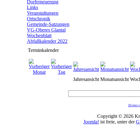
Dorferneuerung
Links
Veranstaltungen
Ortschronik
Gemeinde-Satzungen
VG-Oberes Glantal
Wochenblatt
Abfallkalender 2022
Terminkalender
Jahresansicht
Monatsansicht
Woch
JEvents v
Copyright © 2026 Kro
Joomla!
ist freie, unter der
G