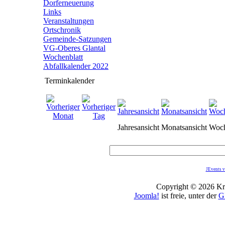
Dorferneuerung
Links
Veranstaltungen
Ortschronik
Gemeinde-Satzungen
VG-Oberes Glantal
Wochenblatt
Abfallkalender 2022
Terminkalender
Jahresansicht
Monatsansicht
Woch
JEvents v
Copyright © 2026 Kro
Joomla!
ist freie, unter der
G