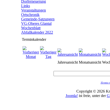
Dorferneuerung
Links
Veranstaltungen
Ortschronik
Gemeinde-Satzungen
VG-Oberes Glantal
Wochenblatt
Abfallkalender 2022
Terminkalender
Jahresansicht
Monatsansicht
Woch
JEvents v
Copyright © 2026 Kro
Joomla!
ist freie, unter der
G