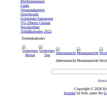
Dorferneuerung
Links
Veranstaltungen
Ortschronik
Gemeinde-Satzungen
VG-Oberes Glantal
Wochenblatt
Abfallkalender 2022
Terminkalender
Jahresansicht
Monatsansicht
Woch
JEvents v
Copyright © 2026 Kro
Joomla!
ist freie, unter der
G