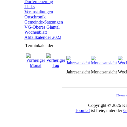
Dorferneuerung
Links
Veranstaltungen
Ortschronik
Gemeinde-Satzungen
VG-Oberes Glantal
Wochenblatt
Abfallkalender 2022
Terminkalender
Jahresansicht
Monatsansicht
Woch
JEvents v
Copyright © 2026 Kro
Joomla!
ist freie, unter der
G