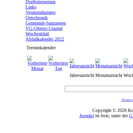
Dorferneuerung
Links
Veranstaltungen
Ortschronik
Gemeinde-Satzungen
VG-Oberes Glantal
Wochenblatt
Abfallkalender 2022
Terminkalender
Jahresansicht
Monatsansicht
Woch
JEvents v
Copyright © 2026 Kro
Joomla!
ist freie, unter der
G