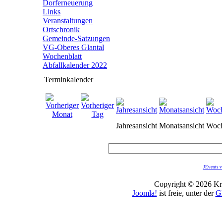
Dorferneuerung
Links
Veranstaltungen
Ortschronik
Gemeinde-Satzungen
VG-Oberes Glantal
Wochenblatt
Abfallkalender 2022
Terminkalender
Jahresansicht
Monatsansicht
Woch
JEvents v
Copyright © 2026 Kro
Joomla!
ist freie, unter der
G