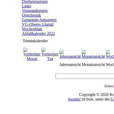
Dorferneuerung
Links
Veranstaltungen
Ortschronik
Gemeinde-Satzungen
VG-Oberes Glantal
Wochenblatt
Abfallkalender 2022
Terminkalender
Jahresansicht
Monatsansicht
Woch
JEvents v
Copyright © 2026 Kro
Joomla!
ist freie, unter der
G