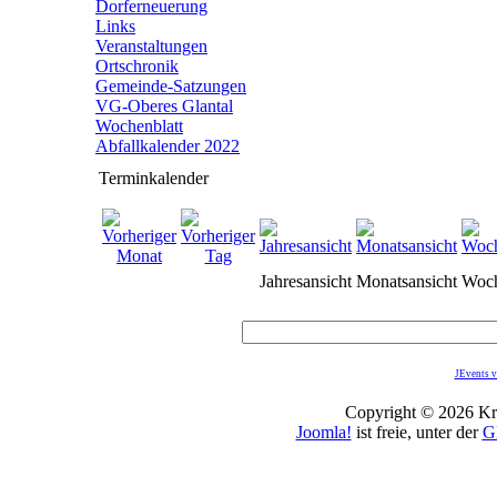
Dorferneuerung
Links
Veranstaltungen
Ortschronik
Gemeinde-Satzungen
VG-Oberes Glantal
Wochenblatt
Abfallkalender 2022
Terminkalender
Jahresansicht
Monatsansicht
Woch
JEvents v
Copyright © 2026 Kro
Joomla!
ist freie, unter der
G