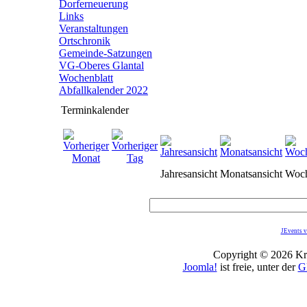
Dorferneuerung
Links
Veranstaltungen
Ortschronik
Gemeinde-Satzungen
VG-Oberes Glantal
Wochenblatt
Abfallkalender 2022
Terminkalender
Jahresansicht
Monatsansicht
Woch
JEvents v
Copyright © 2026 Kro
Joomla!
ist freie, unter der
G