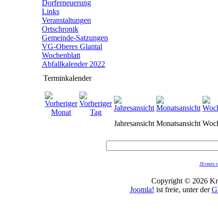
Dorferneuerung
Links
Veranstaltungen
Ortschronik
Gemeinde-Satzungen
VG-Oberes Glantal
Wochenblatt
Abfallkalender 2022
Terminkalender
Jahresansicht
Monatsansicht
Woch
JEvents v
Copyright © 2026 Kro
Joomla!
ist freie, unter der
G