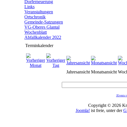
Dorferneuerung
Links
Veranstaltungen
Ortschronik
Gemeinde-Satzungen
VG-Oberes Glantal
Wochenblatt
Abfallkalender 2022
Terminkalender
Jahresansicht
Monatsansicht
Woch
JEvents v
Copyright © 2026 Kro
Joomla!
ist freie, unter der
G