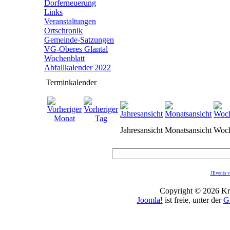
Dorferneuerung
Links
Veranstaltungen
Ortschronik
Gemeinde-Satzungen
VG-Oberes Glantal
Wochenblatt
Abfallkalender 2022
Terminkalender
Jahresansicht
Monatsansicht
Woch
JEvents v
Copyright © 2026 Kro
Joomla!
ist freie, unter der
G