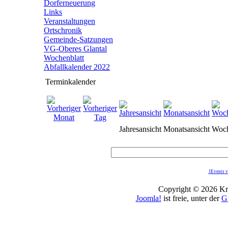
Dorferneuerung
Links
Veranstaltungen
Ortschronik
Gemeinde-Satzungen
VG-Oberes Glantal
Wochenblatt
Abfallkalender 2022
Terminkalender
Jahresansicht
Monatsansicht
Woch
JEvents v
Copyright © 2026 Kro
Joomla!
ist freie, unter der
G