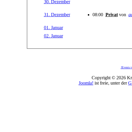
30. Dezember
31. Dezember
08:00
Privat
von
a
01. Januar
02. Januar
JEvents v
Copyright © 2026 Kro
Joomla!
ist freie, unter der
G