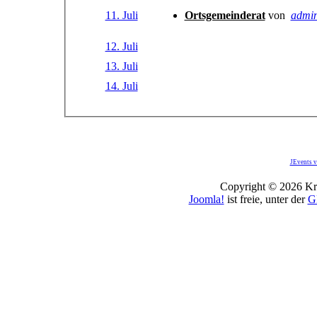
11. Juli
Ortsgemeinderat
von
admi
12. Juli
13. Juli
14. Juli
JEvents v
Copyright © 2026 Kro
Joomla!
ist freie, unter der
G