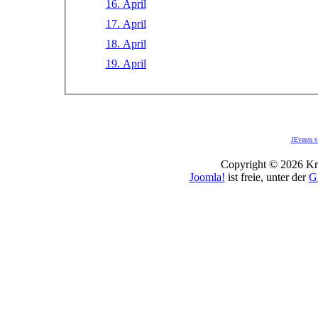
16. April
17. April
18. April
19. April
JEvents v
Copyright © 2026 Kro
Joomla!
ist freie, unter der
G