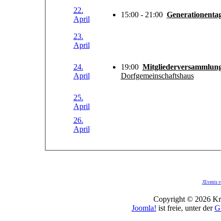
22.
15:00 - 21:00
Generationenta
April
23.
April
24.
19:00
Mitgliederversammlung
April
Dorfgemeinschaftshaus
25.
April
26.
April
JEvents v
Copyright © 2026 Kro
Joomla!
ist freie, unter der
G