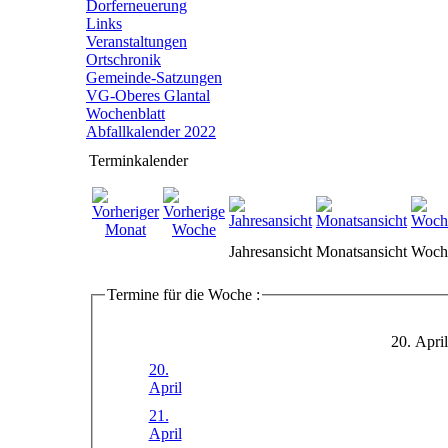
Dorferneuerung
Links
Veranstaltungen
Ortschronik
Gemeinde-Satzungen
VG-Oberes Glantal
Wochenblatt
Abfallkalender 2022
Terminkalender
Jahresansicht
Monatsansicht
Woche
Termine für die Woche :
20. Apri
20.
April
21.
April