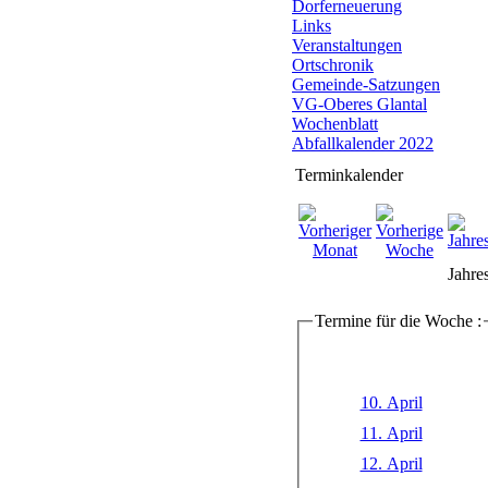
Dorferneuerung
Links
Veranstaltungen
Ortschronik
Gemeinde-Satzungen
VG-Oberes Glantal
Wochenblatt
Abfallkalender 2022
Terminkalender
Jahre
Termine für die Woche :
10. April
11. April
12. April