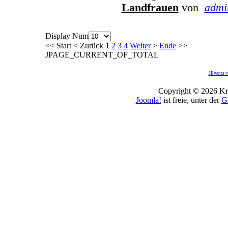
Landfrauen
von
admi
Display Num
<<
Start
<
Zurück
1
2
3
4
Weiter
>
Ende
>>
JPAGE_CURRENT_OF_TOTAL
JEvents v
Copyright © 2026 Kro
Joomla!
ist freie, unter der
G