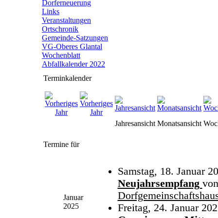
Dorferneuerung
Links
Veranstaltungen
Ortschronik
Gemeinde-Satzungen
VG-Oberes Glantal
Wochenblatt
Abfallkalender 2022
Terminkalender
Jahresansicht
Monatsansicht
Woch
Termine für
Samstag, 18. Januar 2
Neujahrsempfang
vo
Dorfgemeinschaftshau
Januar
2025
Freitag, 24. Januar 202